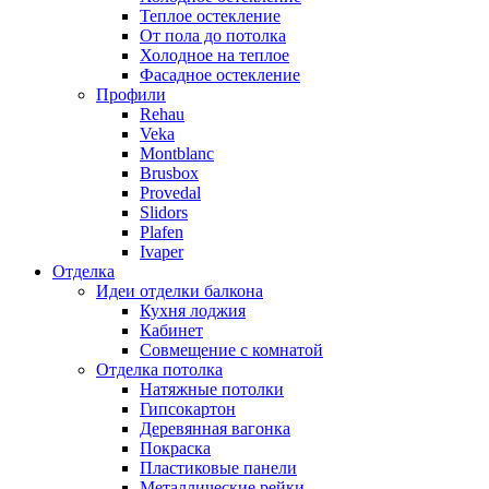
Теплое остекление
От пола до потолка
Холодное на теплое
Фасадное остекление
Профили
Rehau
Veka
Montblanc
Brusbox
Provedal
Slidors
Plafen
Ivaper
Отделка
Идеи отделки балкона
Кухня лоджия
Кабинет
Совмещение с комнатой
Отделка потолка
Натяжные потолки
Гипсокартон
Деревянная вагонка
Покраска
Пластиковые панели
Металлические рейки