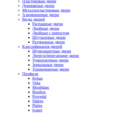
Пластиковые двери
Деревянные двери
Металлопластиковые двери
Алюминиевые двери
Виды дверей
Распашные двери
Двойные двери
Двойные с импостом
Штульповые двери
Раздвижные двери
Классификация дверей
Шумозащитные двери
Энергосберегающие двери
Ударопрочные двери
Зеркальные двери
Тонированные двери
Профили
Rehau
Veka
Montblanc
Brusbox
Provedal
Slidors
Plafen
Ivaper