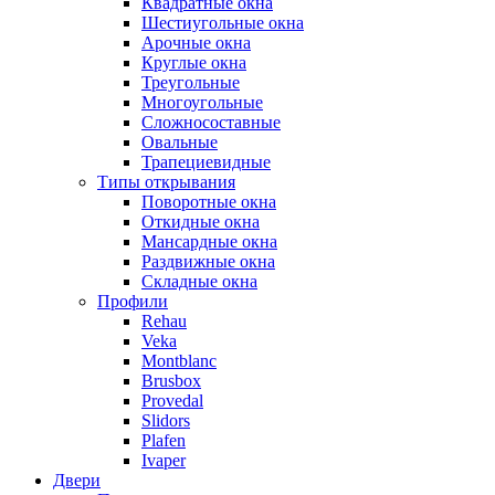
Квадратные окна
Шестиугольные окна
Арочные окна
Круглые окна
Треугольные
Многоугольные
Сложносоставные
Овальные
Трапециевидные
Типы открывания
Поворотные окна
Откидные окна
Мансардные окна
Раздвижные окна
Складные окна
Профили
Rehau
Veka
Montblanc
Brusbox
Provedal
Slidors
Plafen
Ivaper
Двери