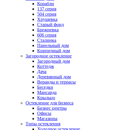
Корабли
137 серия
504 серия
Хрущевка
Старый фонд
Брежневка
606 серия
Сталинка
Панельный дом
Кирпичный дом
Загородное остекление
Загородный дом
Коттедж
Дача
Деревянный дом
Веранды и террасы
Беседки
Мансарда
Крыльцо
Остекление для бизнеса
Бизнес центры
Офисы
Магазины
Типы остекления
Холодное остекление