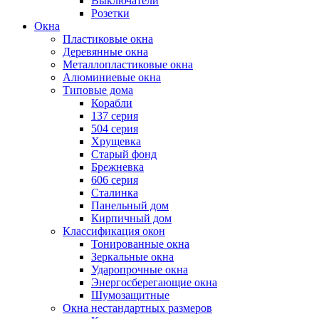
Выключатели
Розетки
Окна
Пластиковые окна
Деревянные окна
Металлопластиковые окна
Алюминиевые окна
Типовые дома
Корабли
137 серия
504 серия
Хрущевка
Старый фонд
Брежневка
606 серия
Сталинка
Панельный дом
Кирпичный дом
Классификация окон
Тонированные окна
Зеркальные окна
Ударопрочные окна
Энергосберегающие окна
Шумозащитные
Окна нестандартных размеров