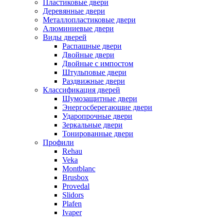
Пластиковые двери
Деревянные двери
Металлопластиковые двери
Алюминиевые двери
Виды дверей
Распашные двери
Двойные двери
Двойные с импостом
Штульповые двери
Раздвижные двери
Классификация дверей
Шумозащитные двери
Энергосберегающие двери
Ударопрочные двери
Зеркальные двери
Тонированные двери
Профили
Rehau
Veka
Montblanc
Brusbox
Provedal
Slidors
Plafen
Ivaper