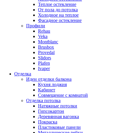
Теплое остекление
От пола до потолка
Холодное на теплое
Фасадное остекление
Профили
Rehau
Veka
Montblanc
Brusbox
Provedal
Slidors
Plafen
Ivaper
Отделка
Идеи отделки балкона
Кухня лоджия
Кабинет
Совмещение с комнатой
Отделка потолка
Натяжные потолки
Гипсокартон
Деревянная вагонка
Покраска
Пластиковые панели
Металлические рейки