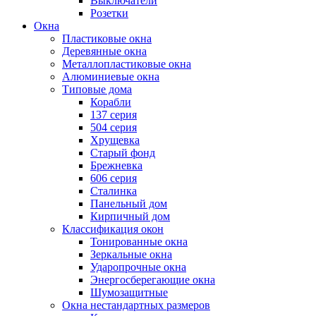
Выключатели
Розетки
Окна
Пластиковые окна
Деревянные окна
Металлопластиковые окна
Алюминиевые окна
Типовые дома
Корабли
137 серия
504 серия
Хрущевка
Старый фонд
Брежневка
606 серия
Сталинка
Панельный дом
Кирпичный дом
Классификация окон
Тонированные окна
Зеркальные окна
Ударопрочные окна
Энергосберегающие окна
Шумозащитные
Окна нестандартных размеров