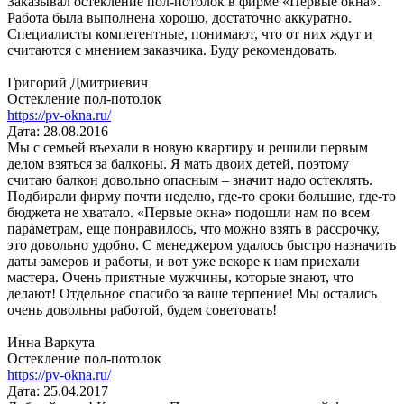
Заказывал остекление пол-потолок в фирме «Первые окна».
Работа была выполнена хорошо, достаточно аккуратно.
Специалисты компетентные, понимают, что от них ждут и
считаются с мнением заказчика. Буду рекомендовать.
Григорий Дмитриевич
Остекление пол-потолок
https://pv-okna.ru/
Дата: 28.08.2016
Мы с семьей въехали в новую квартиру и решили первым
делом взяться за балконы. Я мать двоих детей, поэтому
считаю балкон довольно опасным – значит надо остеклять.
Подбирали фирму почти неделю, где-то сроки большие, где-то
бюджета не хватало. «Первые окна» подошли нам по всем
параметрам, еще понравилось, что можно взять в рассрочку,
это довольно удобно. С менеджером удалось быстро назначить
даты замеров и работы, и вот уже вскоре к нам приехали
мастера. Очень приятные мужчины, которые знают, что
делают! Отдельное спасибо за ваше терпение! Мы остались
очень довольны работой, будем советовать!
Инна Варкута
Остекление пол-потолок
https://pv-okna.ru/
Дата: 25.04.2017