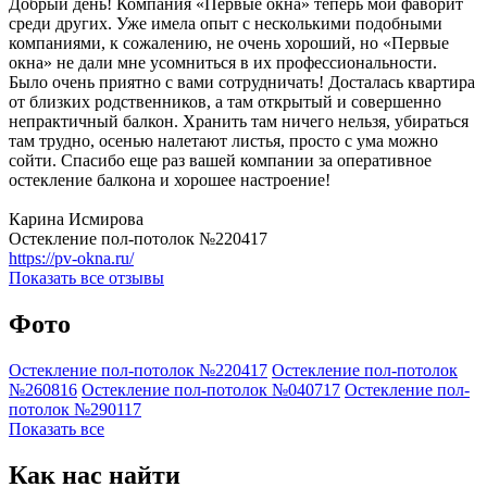
Добрый день! Компания «Первые окна» теперь мой фаворит
среди других. Уже имела опыт с несколькими подобными
компаниями, к сожалению, не очень хороший, но «Первые
окна» не дали мне усомниться в их профессиональности.
Было очень приятно с вами сотрудничать! Досталась квартира
от близких родственников, а там открытый и совершенно
непрактичный балкон. Хранить там ничего нельзя, убираться
там трудно, осенью налетают листья, просто с ума можно
сойти. Спасибо еще раз вашей компании за оперативное
остекление балкона и хорошее настроение!
Карина Исмирова
Остекление пол-потолок №220417
https://pv-okna.ru/
Показать все отзывы
Фото
Остекление пол-потолок №220417
Остекление пол-потолок
№260816
Остекление пол-потолок №040717
Остекление пол-
потолок №290117
Показать все
Как нас найти