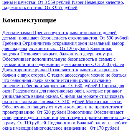
цены и качества!
От 3 559 рублей
Ivaper
Немецкое качество,
надежность и стиль!
От 3 955 рублей
Комплектующие
Детские замки
Препятствует открыванию окон и дверей
детьми, повышает безопасность стеклопакетов.
От 590 рублей
Гребенки
Ограничитель открывания окон идеальный выбор
для владельцев животных.
От 120 рублей
Балконные
защелки
Позволяет закрыть балконную дверь изнутри.
Обеспечивает дополнительную безопасность в семьях с
детьми или при содержании дома животных.
От 250 рублей
Двухсторонние ручки
Позволяют открывать и закрывать
балкон с двух сторон. С таким аксессуаром можно не бояться,
что балконная дверь захлопнется или ручку случайно
повернет ребенок и закроет вас.
От 630 рублей
Шпросы для
окон
Разделители для пластиковых окон, которые придают
уникальность вашем окнам. С ними вы можете стилизовать
окно по своим желаниям.
От 310 рублей
Москитные сетки
Обеспечивают защиту от мух и комаров и не препятствуют
проветриванию.
От 520 рублей
Водоотливы
Обеспечивают
отведение воды от окон и препятствуют проникновению воды
в раму.
От 110 рублей
Подоконники
Важный элемент любого
окна имеющий многоцелевое назначение.
От 170 рублей