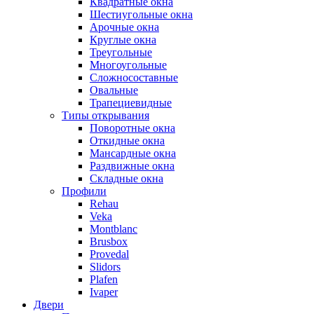
Квадратные окна
Шестиугольные окна
Арочные окна
Круглые окна
Треугольные
Многоугольные
Сложносоставные
Овальные
Трапециевидные
Типы открывания
Поворотные окна
Откидные окна
Мансардные окна
Раздвижные окна
Складные окна
Профили
Rehau
Veka
Montblanc
Brusbox
Provedal
Slidors
Plafen
Ivaper
Двери