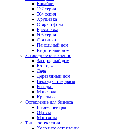
Корабли
137 серия
504 серия
Хрущевка
Старый фонд
Брежневка
606 серия
Сталинка
Панельный дом
Кирпичный дом
Загородное остекление
Загородный дом
Коттедж
Дача
Деревянный дом
Веранды и террасы
Беседки
Мансарда
Крыльцо
Остекление для бизнеса
Бизнес центры
Офисы
Магазины
Типы остекления
Холодное остекление