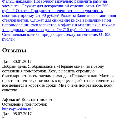
Фальш-накладки
Позволяют визуально разделить раму на
элементы. Служит для декоративной отделки окон.
От 260
рублей
Откосы
Придают законченность и аккуратность
оконному проему.
От 90 рублей
Роллеты
Защитные ставни для
стеклопакетов. Служат для снижение риска вандализма при
использовании стеклопакетов в офисах и магазинах, а также в
загородных домах и на дачах.
От 710 рублей
Тонировка
Специальная пленка, придающее стеклу затемнение.
От 850
рублей
Отзывы
Дата: 30.01.2017
Добрый день. Я обращалась в «Первые окна» по поводу
остекления пол-потолок. Хочу выразить огромную
благодарность всем членам команды «Первые окна». Мастера
просто отличные, стоимость в процессе работы не изменяется,
все делается в короткие сроки. Мне очень понравилось, всем
советую
Афонасий Константинович
Остекление пол-потолок
https://pv-okna.ru/
Дата: 08.07.2017