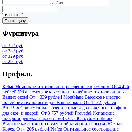
Телефон
*
Узнать цену
Фурнитура
от 357 руб
от 282 руб
от 329 руб
от 291 руб
Профиль
Rehau
Немецкие технологии проверенные временем.
От 4 426
рублей
Veka
Немецкое качество и новейшие технологии для
Ваших окон!
От 4 339 рублей
Montblanc
Высокое качество,
новейшие технологии для Ваших окон!
От 4 132 рублей
BrusBox
Современные качественные и долговечные профили
для окон и дверей.
От 3 757 рублей
Provedal
Испанские
профили дешево и практично!
От 3 363 рублей
Slidors
Высокое качество от совместной компании Россия -Южная
Корея.
От 4 205 рублей
Plafen
Оптимальное соотношение