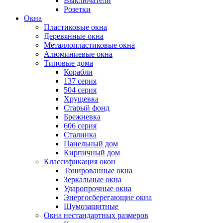
Выключатели
Розетки
Окна
Пластиковые окна
Деревянные окна
Металлопластиковые окна
Алюминиевые окна
Типовые дома
Корабли
137 серия
504 серия
Хрущевка
Старый фонд
Брежневка
606 серия
Сталинка
Панельный дом
Кирпичный дом
Классификация окон
Тонированные окна
Зеркальные окна
Ударопрочные окна
Энергосберегающие окна
Шумозащитные
Окна нестандартных размеров