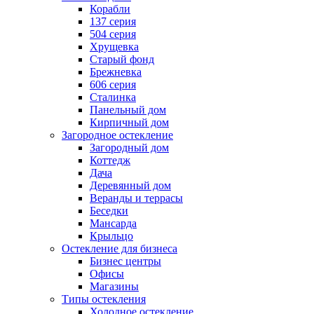
Корабли
137 серия
504 серия
Хрущевка
Старый фонд
Брежневка
606 серия
Сталинка
Панельный дом
Кирпичный дом
Загородное остекление
Загородный дом
Коттедж
Дача
Деревянный дом
Веранды и террасы
Беседки
Мансарда
Крыльцо
Остекление для бизнеса
Бизнес центры
Офисы
Магазины
Типы остекления
Холодное остекление