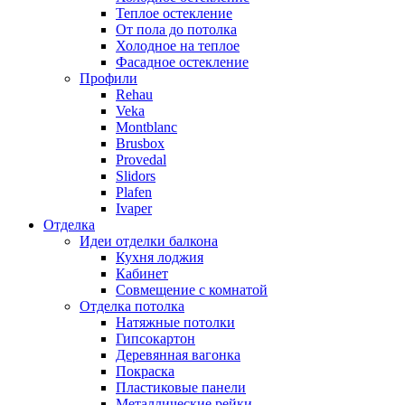
Теплое остекление
От пола до потолка
Холодное на теплое
Фасадное остекление
Профили
Rehau
Veka
Montblanc
Brusbox
Provedal
Slidors
Plafen
Ivaper
Отделка
Идеи отделки балкона
Кухня лоджия
Кабинет
Совмещение с комнатой
Отделка потолка
Натяжные потолки
Гипсокартон
Деревянная вагонка
Покраска
Пластиковые панели
Металлические рейки