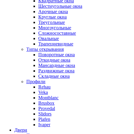
Квадратные окна
Шестиугольные окна
Арочные окна
Круглые окна
Треугольные
Многоугольные
Сложносоставные
Овальные
Трапециевидные
Типы открывания
Поворотные окна
Откидные окна
Мансардные окна
Раздвижные окна
Складные окна
Профили
Rehau
Veka
Montblanc
Brusbox
Provedal
Slidors
Plafen
Ivaper
Двери