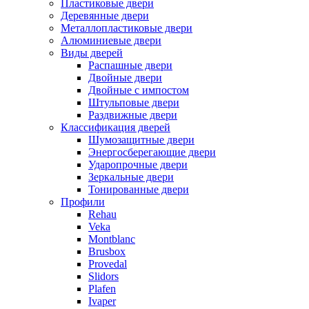
Пластиковые двери
Деревянные двери
Металлопластиковые двери
Алюминиевые двери
Виды дверей
Распашные двери
Двойные двери
Двойные с импостом
Штульповые двери
Раздвижные двери
Классификация дверей
Шумозащитные двери
Энергосберегающие двери
Ударопрочные двери
Зеркальные двери
Тонированные двери
Профили
Rehau
Veka
Montblanc
Brusbox
Provedal
Slidors
Plafen
Ivaper