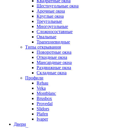
Квадратные окна
Шестиугольные окна
Арочные окна
Круглые окна
Треугольные
Многоугольные
Сложносоставные
Овальные
Трапециевидные
Типы открывания
Поворотные окна
Откидные окна
Мансардные окна
Раздвижные окна
Складные окна
Профили
Rehau
Veka
Montblanc
Brusbox
Provedal
Slidors
Plafen
Ivaper
Двери