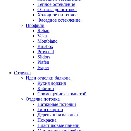
Теплое остекление
От пола до потолка
Холодное на теплое
Фасадное остекление
Профили
Rehau
Veka
Montblanc
Brusbox
Provedal
Slidors
Plafen
Ivaper
Отделка
Идеи отделки балкона
Кухня лоджия
Кабинет
Совмещение с комнатой
Отделка потолка
Натяжные потолки
Гипсокартон
Деревянная вагонка
Покраска
Пластиковые панели
Металлические рейки