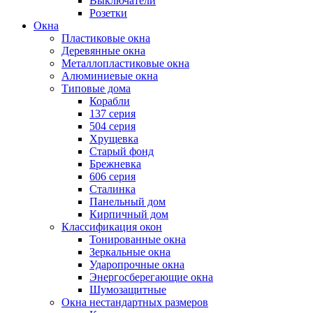
Выключатели
Розетки
Окна
Пластиковые окна
Деревянные окна
Металлопластиковые окна
Алюминиевые окна
Типовые дома
Корабли
137 серия
504 серия
Хрущевка
Старый фонд
Брежневка
606 серия
Сталинка
Панельный дом
Кирпичный дом
Классификация окон
Тонированные окна
Зеркальные окна
Ударопрочные окна
Энергосберегающие окна
Шумозащитные
Окна нестандартных размеров