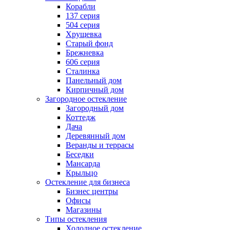
Корабли
137 серия
504 серия
Хрущевка
Старый фонд
Брежневка
606 серия
Сталинка
Панельный дом
Кирпичный дом
Загородное остекление
Загородный дом
Коттедж
Дача
Деревянный дом
Веранды и террасы
Беседки
Мансарда
Крыльцо
Остекление для бизнеса
Бизнес центры
Офисы
Магазины
Типы остекления
Холодное остекление