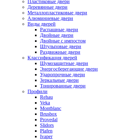
Пластиковые двери
Деревянные двери
Металлопластиковые двери
Алюминиевые двери
Виды дверей
Распашные двери
Двойные двери
Двойные с импостом
Штульповые двери
Раздвижные двери
Классификация дверей
Шумозащитные двери
Энергосберегающие двери
Ударопрочные двери
Зеркальные двери
Тонированные двери
Профили
Rehau
Veka
Montblanc
Brusbox
Provedal
Slidors
Plafen
Ivaper