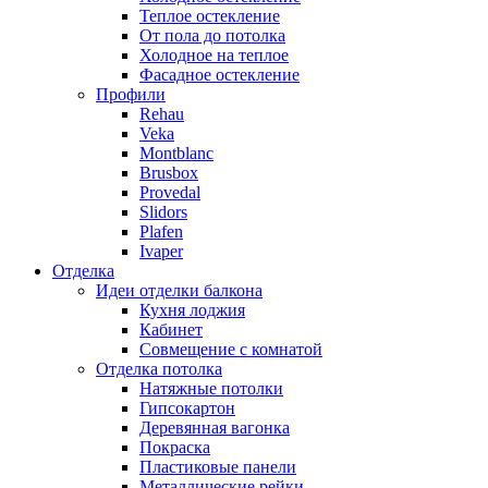
Теплое остекление
От пола до потолка
Холодное на теплое
Фасадное остекление
Профили
Rehau
Veka
Montblanc
Brusbox
Provedal
Slidors
Plafen
Ivaper
Отделка
Идеи отделки балкона
Кухня лоджия
Кабинет
Совмещение с комнатой
Отделка потолка
Натяжные потолки
Гипсокартон
Деревянная вагонка
Покраска
Пластиковые панели
Металлические рейки