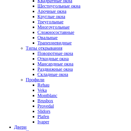
Квадратные окна
Шестиугольные окна
Арочные окна
Круглые окна
Треугольные
Многоугольные
Сложносоставные
Овальные
Трапециевидные
Типы открывания
Поворотные окна
Откидные окна
Мансардные окна
Раздвижные окна
Складные окна
Профили
Rehau
Veka
Montblanc
Brusbox
Provedal
Slidors
Plafen
Ivaper
Двери