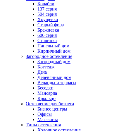
Корабли
137 серия
504 серия
Хрущевка
Старый фонд
Брежневка
606 серия
Сталинка
Панельный дом
Кирпичный дом
Загородное остекление
Загородный дом
Коттедж
Дача
Деревянный дом
Веранды и террасы
Беседки
Мансарда
Крыльцо
Остекление для бизнеса
Бизнес центры
Офисы
Магазины
Типы остекления
Холодное остекление