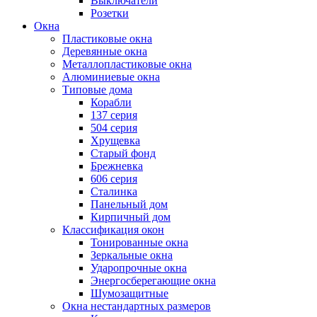
Выключатели
Розетки
Окна
Пластиковые окна
Деревянные окна
Металлопластиковые окна
Алюминиевые окна
Типовые дома
Корабли
137 серия
504 серия
Хрущевка
Старый фонд
Брежневка
606 серия
Сталинка
Панельный дом
Кирпичный дом
Классификация окон
Тонированные окна
Зеркальные окна
Ударопрочные окна
Энергосберегающие окна
Шумозащитные
Окна нестандартных размеров