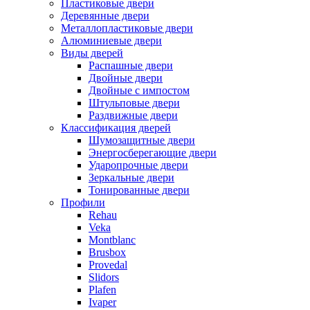
Пластиковые двери
Деревянные двери
Металлопластиковые двери
Алюминиевые двери
Виды дверей
Распашные двери
Двойные двери
Двойные с импостом
Штульповые двери
Раздвижные двери
Классификация дверей
Шумозащитные двери
Энергосберегающие двери
Ударопрочные двери
Зеркальные двери
Тонированные двери
Профили
Rehau
Veka
Montblanc
Brusbox
Provedal
Slidors
Plafen
Ivaper