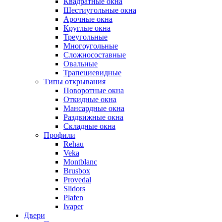
Квадратные окна
Шестиугольные окна
Арочные окна
Круглые окна
Треугольные
Многоугольные
Сложносоставные
Овальные
Трапециевидные
Типы открывания
Поворотные окна
Откидные окна
Мансардные окна
Раздвижные окна
Складные окна
Профили
Rehau
Veka
Montblanc
Brusbox
Provedal
Slidors
Plafen
Ivaper
Двери