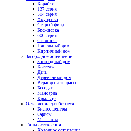
Корабли
137 серия
504 серия
Хрущевка
Старый фонд
Брежневка
606 серия
Сталинка
Панельный дом
Кирпичный дом
Загородное остекление
Загородный дом
Коттедж
Дача
Деревянный дом
Веранды и террасы
Беседки
Мансарда
Крыльцо
Остекление для бизнеса
Бизнес центры
Офисы
Магазины
Типы остекления
Холодное остекление