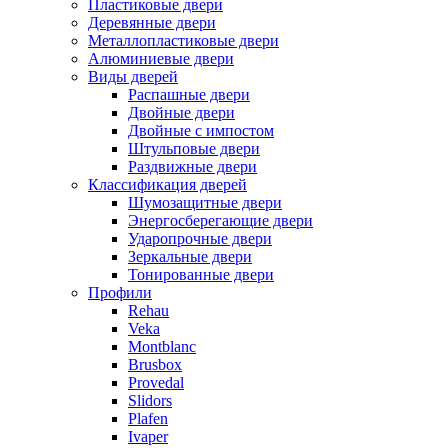
Пластиковые двери
Деревянные двери
Металлопластиковые двери
Алюминиевые двери
Виды дверей
Распашные двери
Двойные двери
Двойные с импостом
Штульповые двери
Раздвижные двери
Классификация дверей
Шумозащитные двери
Энергосберегающие двери
Ударопрочные двери
Зеркальные двери
Тонированные двери
Профили
Rehau
Veka
Montblanc
Brusbox
Provedal
Slidors
Plafen
Ivaper