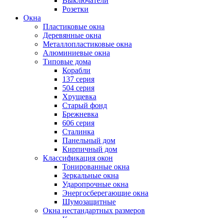
Выключатели
Розетки
Окна
Пластиковые окна
Деревянные окна
Металлопластиковые окна
Алюминиевые окна
Типовые дома
Корабли
137 серия
504 серия
Хрущевка
Старый фонд
Брежневка
606 серия
Сталинка
Панельный дом
Кирпичный дом
Классификация окон
Тонированные окна
Зеркальные окна
Ударопрочные окна
Энергосберегающие окна
Шумозащитные
Окна нестандартных размеров