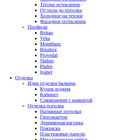
Теплое остекление
От пола до потолка
Холодное на теплое
Фасадное остекление
Профили
Rehau
Veka
Montblanc
Brusbox
Provedal
Slidors
Plafen
Ivaper
Отделка
Идеи отделки балкона
Кухня лоджия
Кабинет
Совмещение с комнатой
Отделка потолка
Натяжные потолки
Гипсокартон
Деревянная вагонка
Покраска
Пластиковые панели
Металлические рейки