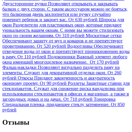
Двухсторонние ручки
Позволяют открывать и закрывать
балкон с двух сторон. С таким аксессуаром можно не бояться,
что балконная дверь захлопнется или ручку случайно
повернет ребенок и закроет вас.
От 630 рублей
Шпросы для
окон
Разделители для пластиковых окон, которые придают
уникальность вашем окнам. С ними вы можете стилизовать
окно по своим желаниям.
От 310 рублей
Москитные сетки
Обеспечивают защиту от мух и комаров и не препятствуют
проветриванию.
От 520 рублей
Водоотливы
Обеспечивают
отведение воды от окон и препятствуют проникновению воды
в раму.
От 110 рублей
Подоконники
Важный элемент любого
окна имеющий многоцелевое назначение.
От 170 рублей
Фальш-накладки
Позволяют визуально разделить раму на
элементы. Служит для декоративной отделки окон.
От 260
рублей
Откосы
Придают законченность и аккуратность
оконному проему.
От 90 рублей
Роллеты
Защитные ставни для
стеклопакетов. Служат для снижение риска вандализма при
использовании стеклопакетов в офисах и магазинах, а также в
загородных домах и на дачах.
От 710 рублей
Тонировка
Специальная пленка, придающее стеклу затемнение.
От 850
рублей
Отзывы