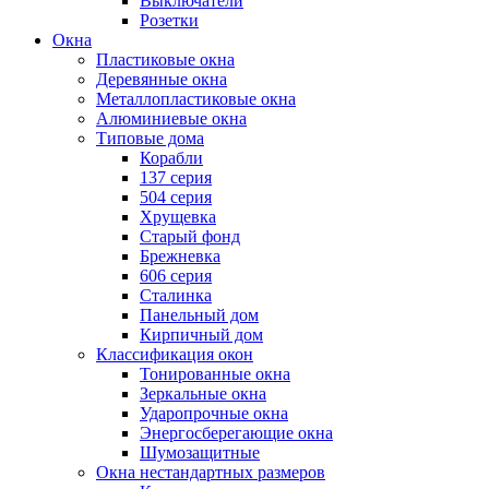
Выключатели
Розетки
Окна
Пластиковые окна
Деревянные окна
Металлопластиковые окна
Алюминиевые окна
Типовые дома
Корабли
137 серия
504 серия
Хрущевка
Старый фонд
Брежневка
606 серия
Сталинка
Панельный дом
Кирпичный дом
Классификация окон
Тонированные окна
Зеркальные окна
Ударопрочные окна
Энергосберегающие окна
Шумозащитные
Окна нестандартных размеров