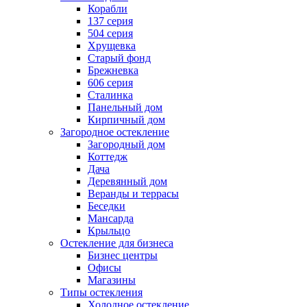
Корабли
137 серия
504 серия
Хрущевка
Старый фонд
Брежневка
606 серия
Сталинка
Панельный дом
Кирпичный дом
Загородное остекление
Загородный дом
Коттедж
Дача
Деревянный дом
Веранды и террасы
Беседки
Мансарда
Крыльцо
Остекление для бизнеса
Бизнес центры
Офисы
Магазины
Типы остекления
Холодное остекление