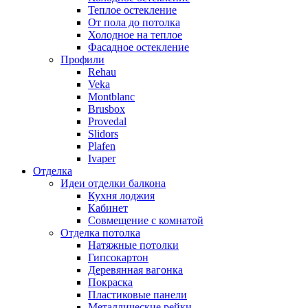
Теплое остекление
От пола до потолка
Холодное на теплое
Фасадное остекление
Профили
Rehau
Veka
Montblanc
Brusbox
Provedal
Slidors
Plafen
Ivaper
Отделка
Идеи отделки балкона
Кухня лоджия
Кабинет
Совмещение с комнатой
Отделка потолка
Натяжные потолки
Гипсокартон
Деревянная вагонка
Покраска
Пластиковые панели
Металлические рейки