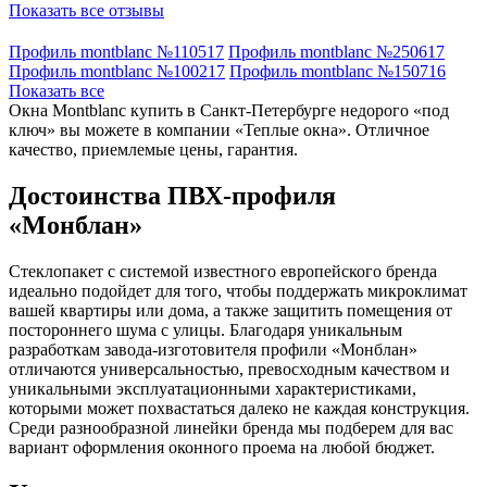
Показать все отзывы
Профиль montblanc №110517
Профиль montblanc №250617
Профиль montblanc №100217
Профиль montblanc №150716
Показать все
Окна Montblanc купить в Санкт-Петербурге недорого «под
ключ» вы можете в компании «Теплые окна». Отличное
качество, приемлемые цены, гарантия.
Достоинства ПВХ-профиля
«Монблан»
Стеклопакет с системой известного европейского бренда
идеально подойдет для того, чтобы поддержать микроклимат
вашей квартиры или дома, а также защитить помещения от
постороннего шума с улицы. Благодаря уникальным
разработкам завода-изготовителя профили «Монблан»
отличаются универсальностью, превосходным качеством и
уникальными эксплуатационными характеристиками,
которыми может похвастаться далеко не каждая конструкция.
Среди разнообразной линейки бренда мы подберем для вас
вариант оформления оконного проема на любой бюджет.