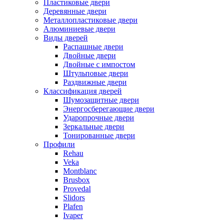
Пластиковые двери
Деревянные двери
Металлопластиковые двери
Алюминиевые двери
Виды дверей
Распашные двери
Двойные двери
Двойные с импостом
Штульповые двери
Раздвижные двери
Классификация дверей
Шумозащитные двери
Энергосберегающие двери
Ударопрочные двери
Зеркальные двери
Тонированные двери
Профили
Rehau
Veka
Montblanc
Brusbox
Provedal
Slidors
Plafen
Ivaper