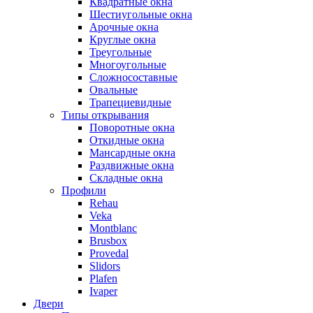
Квадратные окна
Шестиугольные окна
Арочные окна
Круглые окна
Треугольные
Многоугольные
Сложносоставные
Овальные
Трапециевидные
Типы открывания
Поворотные окна
Откидные окна
Мансардные окна
Раздвижные окна
Складные окна
Профили
Rehau
Veka
Montblanc
Brusbox
Provedal
Slidors
Plafen
Ivaper
Двери