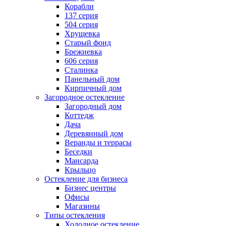
Корабли
137 серия
504 серия
Хрущевка
Старый фонд
Брежневка
606 серия
Сталинка
Панельный дом
Кирпичный дом
Загородное остекление
Загородный дом
Коттедж
Дача
Деревянный дом
Веранды и террасы
Беседки
Мансарда
Крыльцо
Остекление для бизнеса
Бизнес центры
Офисы
Магазины
Типы остекления
Холодное остекление