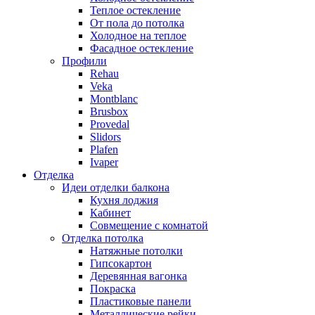
Теплое остекление
От пола до потолка
Холодное на теплое
Фасадное остекление
Профили
Rehau
Veka
Montblanc
Brusbox
Provedal
Slidors
Plafen
Ivaper
Отделка
Идеи отделки балкона
Кухня лоджия
Кабинет
Совмещение с комнатой
Отделка потолка
Натяжные потолки
Гипсокартон
Деревянная вагонка
Покраска
Пластиковые панели
Металлические рейки