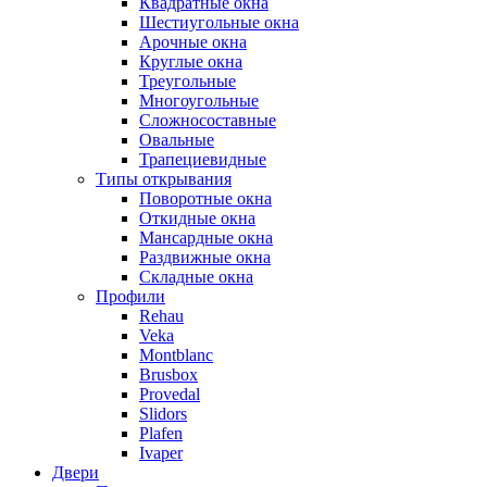
Квадратные окна
Шестиугольные окна
Арочные окна
Круглые окна
Треугольные
Многоугольные
Сложносоставные
Овальные
Трапециевидные
Типы открывания
Поворотные окна
Откидные окна
Мансардные окна
Раздвижные окна
Складные окна
Профили
Rehau
Veka
Montblanc
Brusbox
Provedal
Slidors
Plafen
Ivaper
Двери