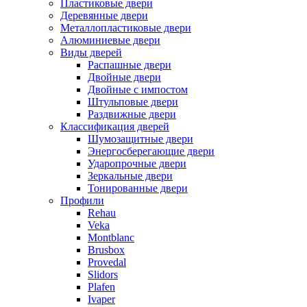
Пластиковые двери
Деревянные двери
Металлопластиковые двери
Алюминиевые двери
Виды дверей
Распашные двери
Двойные двери
Двойные с импостом
Штульповые двери
Раздвижные двери
Классификация дверей
Шумозащитные двери
Энергосберегающие двери
Ударопрочные двери
Зеркальные двери
Тонированные двери
Профили
Rehau
Veka
Montblanc
Brusbox
Provedal
Slidors
Plafen
Ivaper