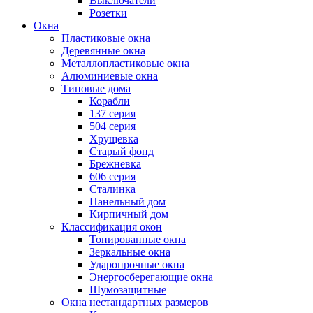
Выключатели
Розетки
Окна
Пластиковые окна
Деревянные окна
Металлопластиковые окна
Алюминиевые окна
Типовые дома
Корабли
137 серия
504 серия
Хрущевка
Старый фонд
Брежневка
606 серия
Сталинка
Панельный дом
Кирпичный дом
Классификация окон
Тонированные окна
Зеркальные окна
Ударопрочные окна
Энергосберегающие окна
Шумозащитные
Окна нестандартных размеров