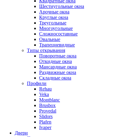
Квадратные окна
Шестиугольные окна
Арочные окна
Круглые окна
Треугольные
Многоугольные
Сложносоставные
Овальные
Трапециевидные
Типы открывания
Поворотные окна
Откидные окна
Мансардные окна
Раздвижные окна
Складные окна
Профили
Rehau
Veka
Montblanc
Brusbox
Provedal
Slidors
Plafen
Ivaper
Двери