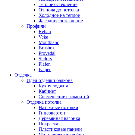
Теплое остекление
От пола до потолка
Холодное на теплое
Фасадное остекление
Профили
Rehau
Veka
Montblanc
Brusbox
Provedal
Slidors
Plafen
Ivaper
Отделка
Идеи отделки балкона
Кухня лоджия
Кабинет
Совмещение с комнатой
Отделка потолка
Натяжные потолки
Гипсокартон
Деревянная вагонка
Покраска
Пластиковые панели
Металлические рейки