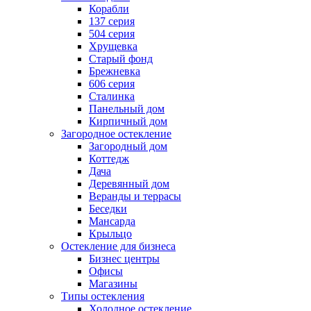
Корабли
137 серия
504 серия
Хрущевка
Старый фонд
Брежневка
606 серия
Сталинка
Панельный дом
Кирпичный дом
Загородное остекление
Загородный дом
Коттедж
Дача
Деревянный дом
Веранды и террасы
Беседки
Мансарда
Крыльцо
Остекление для бизнеса
Бизнес центры
Офисы
Магазины
Типы остекления
Холодное остекление