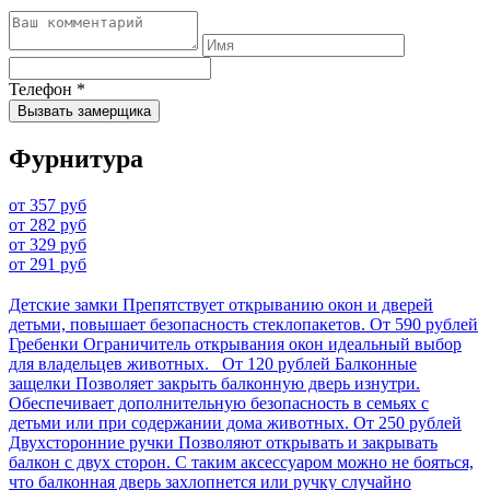
Телефон
*
Вызвать замерщика
Фурнитура
от 357 руб
от 282 руб
от 329 руб
от 291 руб
Детские замки
Препятствует открыванию окон и дверей
детьми, повышает безопасность стеклопакетов.
От 590 рублей
Гребенки
Ограничитель открывания окон идеальный выбор
для владельцев животных.
От 120 рублей
Балконные
защелки
Позволяет закрыть балконную дверь изнутри.
Обеспечивает дополнительную безопасность в семьях с
детьми или при содержании дома животных.
От 250 рублей
Двухсторонние ручки
Позволяют открывать и закрывать
балкон с двух сторон. С таким аксессуаром можно не бояться,
что балконная дверь захлопнется или ручку случайно