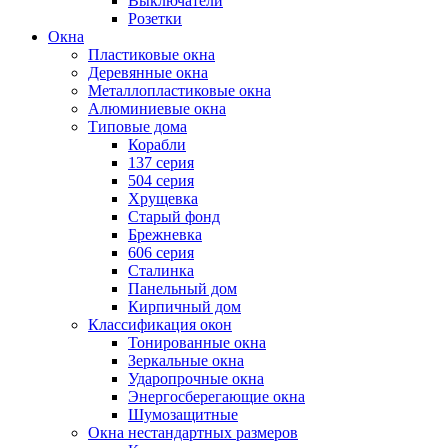
Выключатели
Розетки
Окна
Пластиковые окна
Деревянные окна
Металлопластиковые окна
Алюминиевые окна
Типовые дома
Корабли
137 серия
504 серия
Хрущевка
Старый фонд
Брежневка
606 серия
Сталинка
Панельный дом
Кирпичный дом
Классификация окон
Тонированные окна
Зеркальные окна
Ударопрочные окна
Энергосберегающие окна
Шумозащитные
Окна нестандартных размеров