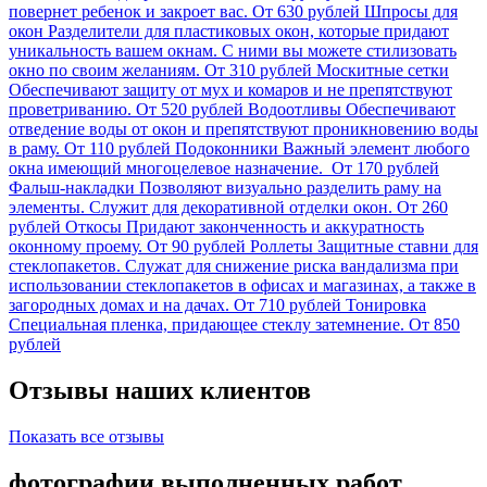
повернет ребенок и закроет вас.
От 630 рублей
Шпросы для
окон
Разделители для пластиковых окон, которые придают
уникальность вашем окнам. С ними вы можете стилизовать
окно по своим желаниям.
От 310 рублей
Москитные сетки
Обеспечивают защиту от мух и комаров и не препятствуют
проветриванию.
От 520 рублей
Водоотливы
Обеспечивают
отведение воды от окон и препятствуют проникновению воды
в раму.
От 110 рублей
Подоконники
Важный элемент любого
окна имеющий многоцелевое назначение.
От 170 рублей
Фальш-накладки
Позволяют визуально разделить раму на
элементы. Служит для декоративной отделки окон.
От 260
рублей
Откосы
Придают законченность и аккуратность
оконному проему.
От 90 рублей
Роллеты
Защитные ставни для
стеклопакетов. Служат для снижение риска вандализма при
использовании стеклопакетов в офисах и магазинах, а также в
загородных домах и на дачах.
От 710 рублей
Тонировка
Специальная пленка, придающее стеклу затемнение.
От 850
рублей
Отзывы наших клиентов
Показать все отзывы
фотографии выполненных работ