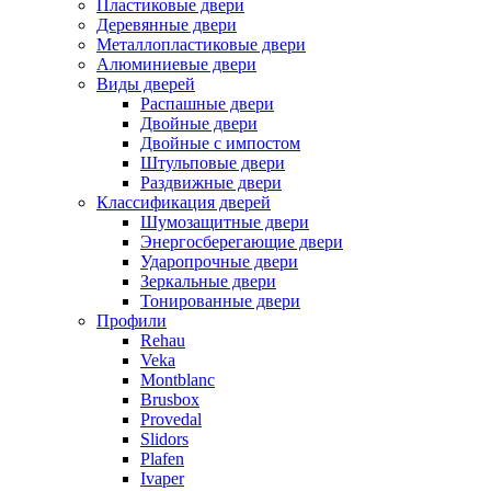
Пластиковые двери
Деревянные двери
Металлопластиковые двери
Алюминиевые двери
Виды дверей
Распашные двери
Двойные двери
Двойные с импостом
Штульповые двери
Раздвижные двери
Классификация дверей
Шумозащитные двери
Энергосберегающие двери
Ударопрочные двери
Зеркальные двери
Тонированные двери
Профили
Rehau
Veka
Montblanc
Brusbox
Provedal
Slidors
Plafen
Ivaper