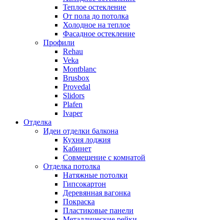
Теплое остекление
От пола до потолка
Холодное на теплое
Фасадное остекление
Профили
Rehau
Veka
Montblanc
Brusbox
Provedal
Slidors
Plafen
Ivaper
Отделка
Идеи отделки балкона
Кухня лоджия
Кабинет
Совмещение с комнатой
Отделка потолка
Натяжные потолки
Гипсокартон
Деревянная вагонка
Покраска
Пластиковые панели
Металлические рейки