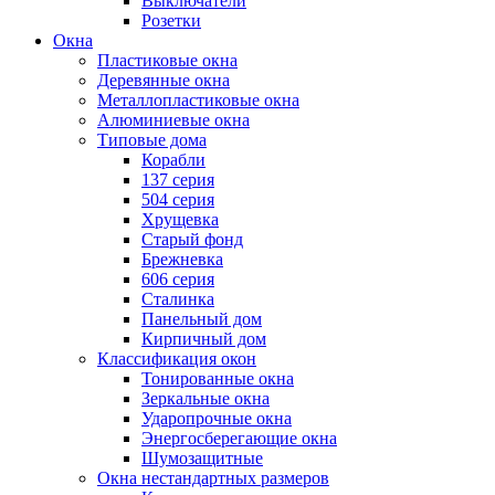
Выключатели
Розетки
Окна
Пластиковые окна
Деревянные окна
Металлопластиковые окна
Алюминиевые окна
Типовые дома
Корабли
137 серия
504 серия
Хрущевка
Старый фонд
Брежневка
606 серия
Сталинка
Панельный дом
Кирпичный дом
Классификация окон
Тонированные окна
Зеркальные окна
Ударопрочные окна
Энергосберегающие окна
Шумозащитные
Окна нестандартных размеров