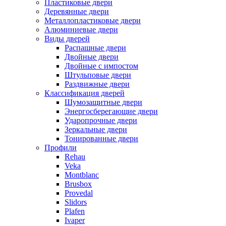
Пластиковые двери
Деревянные двери
Металлопластиковые двери
Алюминиевые двери
Виды дверей
Распашные двери
Двойные двери
Двойные с импостом
Штульповые двери
Раздвижные двери
Классификация дверей
Шумозащитные двери
Энергосберегающие двери
Ударопрочные двери
Зеркальные двери
Тонированные двери
Профили
Rehau
Veka
Montblanc
Brusbox
Provedal
Slidors
Plafen
Ivaper