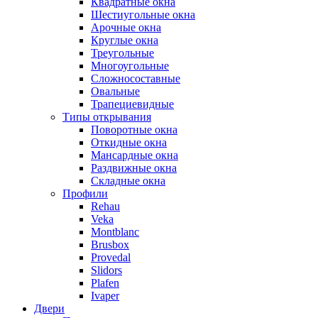
Квадратные окна
Шестиугольные окна
Арочные окна
Круглые окна
Треугольные
Многоугольные
Сложносоставные
Овальные
Трапециевидные
Типы открывания
Поворотные окна
Откидные окна
Мансардные окна
Раздвижные окна
Складные окна
Профили
Rehau
Veka
Montblanc
Brusbox
Provedal
Slidors
Plafen
Ivaper
Двери