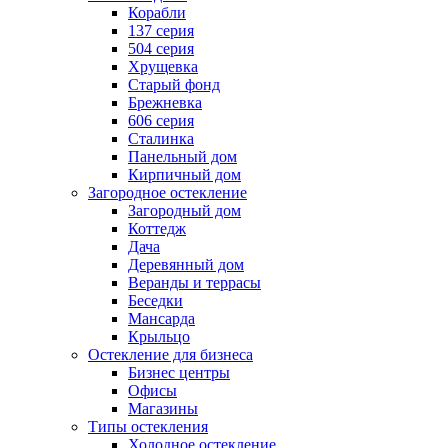
Корабли
137 серия
504 серия
Хрущевка
Старый фонд
Брежневка
606 серия
Сталинка
Панельный дом
Кирпичный дом
Загородное остекление
Загородный дом
Коттедж
Дача
Деревянный дом
Веранды и террасы
Беседки
Мансарда
Крыльцо
Остекление для бизнеса
Бизнес центры
Офисы
Магазины
Типы остекления
Холодное остекление