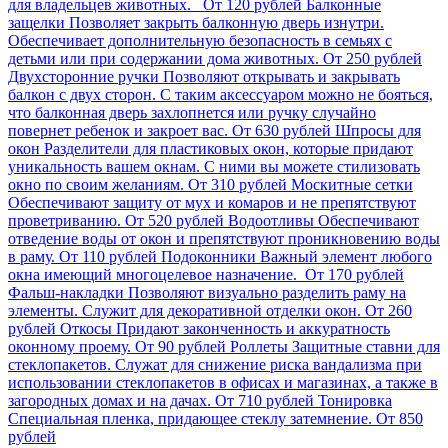
для владельцев животных.
От 120 рублей
Балконные
защелки
Позволяет закрыть балконную дверь изнутри.
Обеспечивает дополнительную безопасность в семьях с
детьми или при содержании дома животных.
От 250 рублей
Двухсторонние ручки
Позволяют открывать и закрывать
балкон с двух сторон. С таким аксессуаром можно не бояться,
что балконная дверь захлопнется или ручку случайно
повернет ребенок и закроет вас.
От 630 рублей
Шпросы для
окон
Разделители для пластиковых окон, которые придают
уникальность вашем окнам. С ними вы можете стилизовать
окно по своим желаниям.
От 310 рублей
Москитные сетки
Обеспечивают защиту от мух и комаров и не препятствуют
проветриванию.
От 520 рублей
Водоотливы
Обеспечивают
отведение воды от окон и препятствуют проникновению воды
в раму.
От 110 рублей
Подоконники
Важный элемент любого
окна имеющий многоцелевое назначение.
От 170 рублей
Фальш-накладки
Позволяют визуально разделить раму на
элементы. Служит для декоративной отделки окон.
От 260
рублей
Откосы
Придают законченность и аккуратность
оконному проему.
От 90 рублей
Роллеты
Защитные ставни для
стеклопакетов. Служат для снижение риска вандализма при
использовании стеклопакетов в офисах и магазинах, а также в
загородных домах и на дачах.
От 710 рублей
Тонировка
Специальная пленка, придающее стеклу затемнение.
От 850
рублей