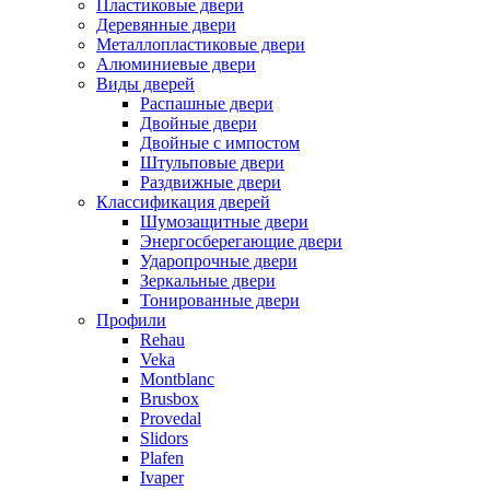
Пластиковые двери
Деревянные двери
Металлопластиковые двери
Алюминиевые двери
Виды дверей
Распашные двери
Двойные двери
Двойные с импостом
Штульповые двери
Раздвижные двери
Классификация дверей
Шумозащитные двери
Энергосберегающие двери
Ударопрочные двери
Зеркальные двери
Тонированные двери
Профили
Rehau
Veka
Montblanc
Brusbox
Provedal
Slidors
Plafen
Ivaper