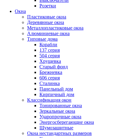
Выключатели
Розетки
Окна
Пластиковые окна
Деревянные окна
Металлопластиковые окна
Алюминиевые окна
Типовые дома
Корабли
137 серия
504 серия
Хрущевка
Старый фонд
Брежневка
606 серия
Сталинка
Панельный дом
Кирпичный дом
Классификация окон
Тонированные окна
Зеркальные окна
Ударопрочные окна
Энергосберегающие окна
Шумозащитные
Окна нестандартных размеров