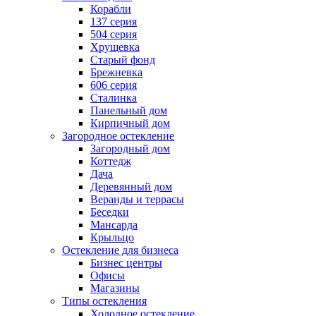
Корабли
137 серия
504 серия
Хрущевка
Старый фонд
Брежневка
606 серия
Сталинка
Панельный дом
Кирпичный дом
Загородное остекление
Загородный дом
Коттедж
Дача
Деревянный дом
Веранды и террасы
Беседки
Мансарда
Крыльцо
Остекление для бизнеса
Бизнес центры
Офисы
Магазины
Типы остекления
Холодное остекление