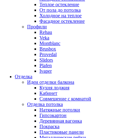
Теплое остекление
От пола до потолка
Холодное на теплое
Фасадное остекление
Профили
Rehau
Veka
Montblanc
Brusbox
Provedal
Slidors
Plafen
Ivaper
Отделка
Идеи отделки балкона
Кухня лоджия
Кабинет
Совмещение с комнатой
Отделка потолка
Натяжные потолки
Гипсокартон
Деревянная вагонка
Покраска
Пластиковые панели
Металлические рейки