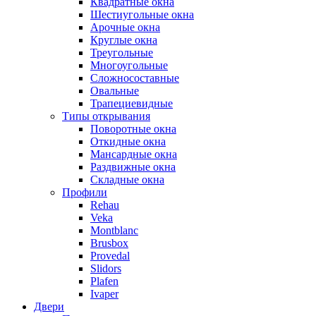
Квадратные окна
Шестиугольные окна
Арочные окна
Круглые окна
Треугольные
Многоугольные
Сложносоставные
Овальные
Трапециевидные
Типы открывания
Поворотные окна
Откидные окна
Мансардные окна
Раздвижные окна
Складные окна
Профили
Rehau
Veka
Montblanc
Brusbox
Provedal
Slidors
Plafen
Ivaper
Двери