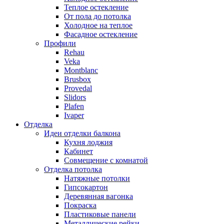
Теплое остекление
От пола до потолка
Холодное на теплое
Фасадное остекление
Профили
Rehau
Veka
Montblanc
Brusbox
Provedal
Slidors
Plafen
Ivaper
Отделка
Идеи отделки балкона
Кухня лоджия
Кабинет
Совмещение с комнатой
Отделка потолка
Натяжные потолки
Гипсокартон
Деревянная вагонка
Покраска
Пластиковые панели
Металлические рейки