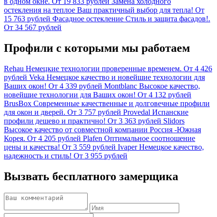
в одном окне.
От 19 833 рублей
Замена холодного
остекления на теплое
Ваш практичный выбор для тепла!
От
15 763 рублей
Фасадное остекление
Стиль и защита фасадов!.
От 34 567 рублей
Профили с которыми мы работаем
Rehau
Немецкие технологии проверенные временем.
От 4 426
рублей
Veka
Немецкое качество и новейшие технологии для
Ваших окон!
От 4 339 рублей
Montblanc
Высокое качество,
новейшие технологии для Ваших окон!
От 4 132 рублей
BrusBox
Современные качественные и долговечные профили
для окон и дверей.
От 3 757 рублей
Provedal
Испанские
профили дешево и практично!
От 3 363 рублей
Slidors
Высокое качество от совместной компании Россия -Южная
Корея.
От 4 205 рублей
Plafen
Оптимальное соотношение
цены и качества!
От 3 559 рублей
Ivaper
Немецкое качество,
надежность и стиль!
От 3 955 рублей
Вызвать бесплатного замерщика