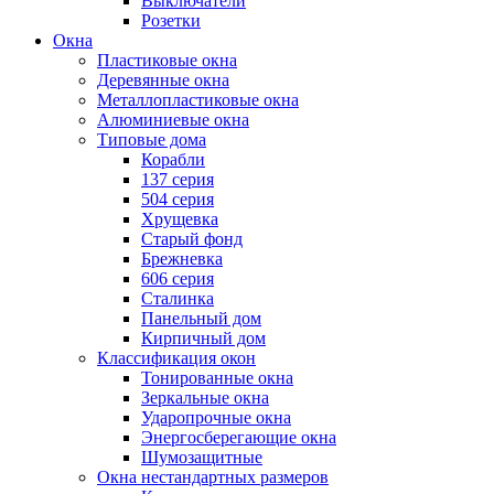
Выключатели
Розетки
Окна
Пластиковые окна
Деревянные окна
Металлопластиковые окна
Алюминиевые окна
Типовые дома
Корабли
137 серия
504 серия
Хрущевка
Старый фонд
Брежневка
606 серия
Сталинка
Панельный дом
Кирпичный дом
Классификация окон
Тонированные окна
Зеркальные окна
Ударопрочные окна
Энергосберегающие окна
Шумозащитные
Окна нестандартных размеров