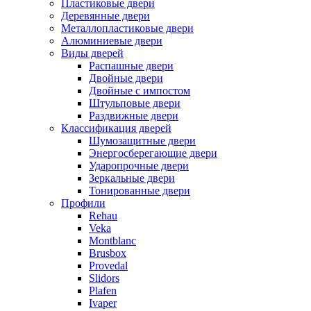
Пластиковые двери
Деревянные двери
Металлопластиковые двери
Алюминиевые двери
Виды дверей
Распашные двери
Двойные двери
Двойные с импостом
Штульповые двери
Раздвижные двери
Классификация дверей
Шумозащитные двери
Энергосберегающие двери
Ударопрочные двери
Зеркальные двери
Тонированные двери
Профили
Rehau
Veka
Montblanc
Brusbox
Provedal
Slidors
Plafen
Ivaper