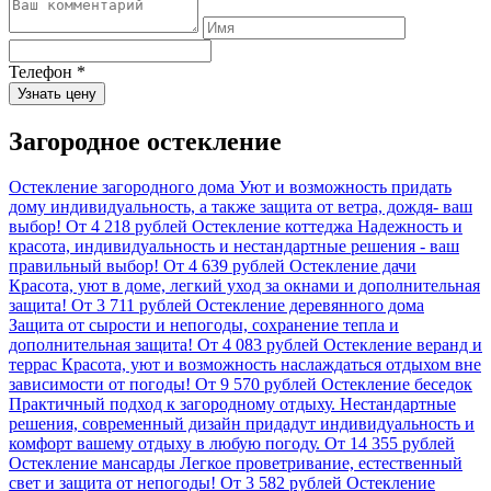
Телефон
*
Узнать цену
Загородное остекление
Остекление загородного дома
Уют и возможность придать
дому индивидуальность, а также защита от ветра, дождя- ваш
выбор!
От 4 218 рублей
Остекление коттеджа
Надежность и
красота, индивидуальность и нестандартные решения - ваш
правильный выбор!
От 4 639 рублей
Остекление дачи
Красота, уют в доме, легкий уход за окнами и дополнительная
защита!
От 3 711 рублей
Остекление деревянного дома
Защита от сырости и непогоды, сохранение тепла и
дополнительная защита!
От 4 083 рублей
Остекление веранд и
террас
Красота, уют и возможность наслаждаться отдыхом вне
зависимости от погоды!
От 9 570 рублей
Остекление беседок
Практичный подход к загородному отдыху. Нестандартные
решения, современный дизайн придадут индивидуальность и
комфорт вашему отдыху в любую погоду.
От 14 355 рублей
Остекление мансарды
Легкое проветривание, естественный
свет и защита от непогоды!
От 3 582 рублей
Остекление