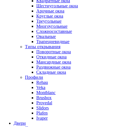
Квадратные окна
Шестиугольные окна
Арочные окна
Круглые окна
Треугольные
Многоугольные
Сложносоставные
Овальные
Трапециевидные
Типы открывания
Поворотные окна
Откидные окна
Мансардные окна
Раздвижные окна
Складные окна
Профили
Rehau
Veka
Montblanc
Brusbox
Provedal
Slidors
Plafen
Ivaper
Двери