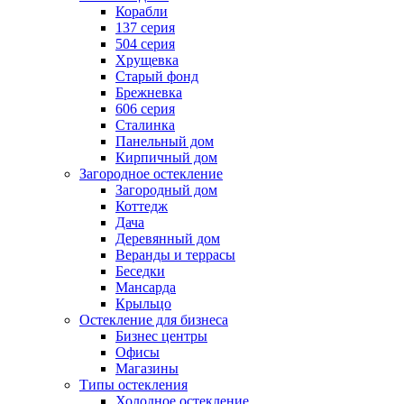
Корабли
137 серия
504 серия
Хрущевка
Старый фонд
Брежневка
606 серия
Сталинка
Панельный дом
Кирпичный дом
Загородное остекление
Загородный дом
Коттедж
Дача
Деревянный дом
Веранды и террасы
Беседки
Мансарда
Крыльцо
Остекление для бизнеса
Бизнес центры
Офисы
Магазины
Типы остекления
Холодное остекление