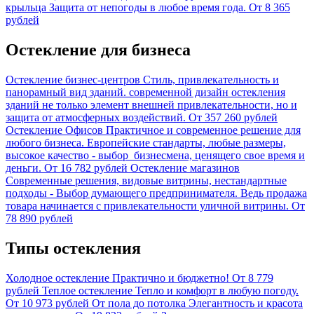
крыльца
Защита от непогоды в любое время года.
От 8 365
рублей
Остекление для бизнеса
Остекление бизнес-центров
Стиль, привлекательность и
панорамный вид зданий. современной дизайн остекления
зданий не только элемент внешней привлекательности, но и
защита от атмосферных воздействий.
От 357 260 рублей
Остекление Офисов
Практичное и современное решение для
любого бизнеса. Европейские стандарты, любые размеры,
высокое качество - выбор бизнесмена, ценящего свое время и
деньги.
От 16 782 рублей
Остекление магазинов
Современные решения, видовые витрины, нестандартные
подходы - Выбор думающего предпринимателя. Ведь продажа
товара начинается с привлекательности уличной витрины.
От
78 890 рублей
Типы остекления
Холодное остекление
Практично и бюджетно!
От 8 779
рублей
Теплое остекление
Тепло и комфорт в любую погоду.
От 10 973 рублей
От пола до потолка
Элегантность и красота